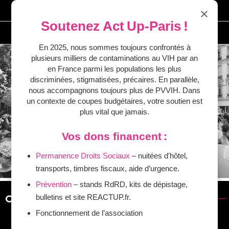
Passer
Facebook
Twitter
Instagram
YouTube
×
au
Soutenez Act Up‑Paris !
contenu
Adhésion
Boutique
En 2025, nous sommes toujours confrontés à
plusieurs milliers de contaminations au VIH par an
en France parmi les populations les plus
discriminées, stigmatisées, précaires. En parallèle,
nous accompagnons toujours plus de PVVIH. Dans
un contexte de coupes budgétaires, votre soutien est
plus vital que jamais.
Vos dons financent :
Permanence Droits Sociaux
– nuitées d'hôtel,
transports, timbres fiscaux, aide d’urgence.
Prévention
– stands RdRD, kits de dépistage,
bulletins et site REACTUP.fr.
COLÈRE = ACTION
Fonctionnement de l’association