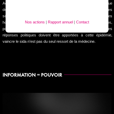
Act Up-Paris est une association de lutte contre le VIH-Sida issue
de la communauté homosexuelle. Elle rassemble des
séropositifVEs, des militantEs concernéEs par la maladie, des
Nos actions
|
Rapport annuel
|
Contact
hommes, des femmes, lesbiennes, gays, biEs, trans, hétéros,
pour qui le sida n’est pas une fatalité. Nous pensons que des
réponses politiques doivent être apportées à cette épidémie,
vaincre le sida n’est pas du seul ressort de la médecine.
INFORMATION = POUVOIR