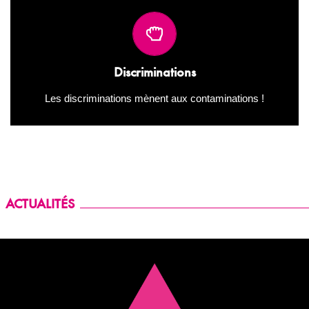
Le sida s’immisce là où les entraves à l’accès aux soins
et aux droits subsistent ou sont entretenues. La lutte
contre le sida a permis à des minorités d’arracher des
Discriminations
droits, il en reste tant à gagner.
Les discriminations mènent aux contaminations !
ACTUALITÉS