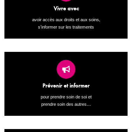
Vivre avec le VIH en connaissant et en s’appropriant ses
Vivre avec
traitements.
avoir accès aux droits et aux soins,
s’informer sur les traitements
Toutes les informations sur la prévention de l’infection à
VIH-sida, des hépatites, des IST ; sur la santé sexuelle en
Prévenir et informer
général
pour prendre soin de soi et
prendre soin des autres…