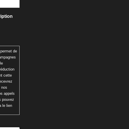
iption
 permet de
 campagnes
le
réduction
t cette
recevrez
r nos
os appels
us pouvez
 le lien