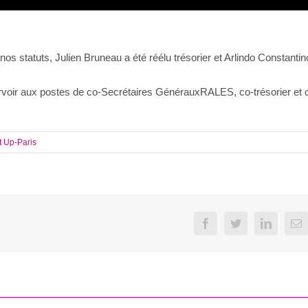
 statuts, Julien Bruneau a été réélu trésorier et Arlindo Constantin
voir aux postes de co-Secrétaires GénérauxRALES, co-trésorier et 
t Up-Paris
Facebook
Twitter
LinkedI
E