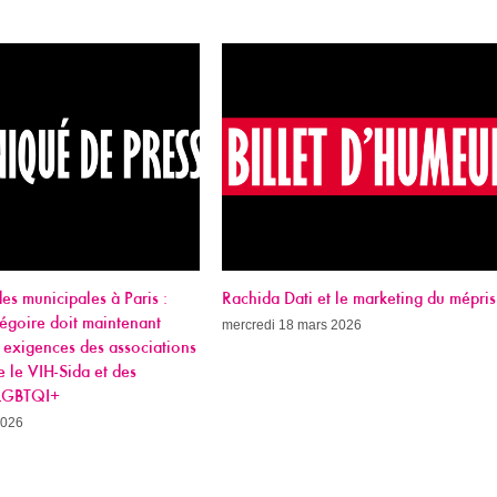
ida Dati et le marketing du mépris
Municipales à Paris : nos vie
un angle mort
edi 18 mars 2026
mercredi 11 mars 2026