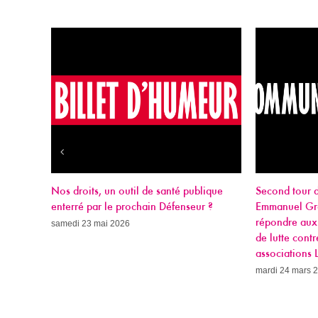
santé publique
Second tour des municipales à Paris :
Rach
Défenseur ?
Emmanuel Grégoire doit maintenant
mercr
répondre aux exigences des associations
de lutte contre le VIH-Sida et des
associations LGBTQI+
mardi 24 mars 2026