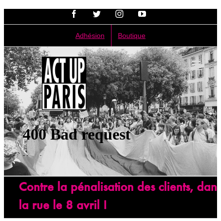
Passer
Facebook
Twitter
Instagram
YouTube
au
contenu
Adhésion
Boutique
Contre la pénalisation des clients, dan
la rue le 8 avril !