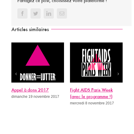
Partagez ce post, choisissez votre plateforme !
Facebook
Twitter
LinkedIn
Email
Articles similaires
Appel à dons 2017
Fight AIDS Paris Week
Si
dimanche 19 novembre 2017
(avec le programme !)
gué
mercredi 8 novembre 2017
me