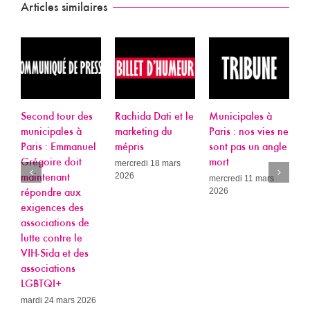
Articles similaires
tour des
Rachida Dati et le
Municipales à
Objectif 2030
ales à
marketing du
Paris : nos vies ne
objectif raté –
 Emmanuel
mépris
sont pas un angle
d’élimination 
e doit
mort
VIH sans droit
mercredi 18 mars
2026
ant
sans moyens,
mercredi 11 mars
2026
e aux
sans colère
es des
mardi 3 février 
tions de
ntre le
a et des
tions
+
 mars 2026