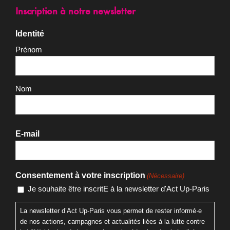
Prénom
Nom
E-mail
Consentement à votre inscription
(Nécessaire)
Je souhaite être inscritE à la newsletter d'Act Up-Paris
La newsletter d’Act Up-Paris vous permet de rester informé·e
de nos actions, campagnes et actualités liées à la lutte contre
le VIH/sida, les droits humains et la réduction des inégalités en
santé. En cochant cette case et en vous inscrivant, vous
recevrez régulièrement des informations sur nos mobilisations,
nos événements, nos appels à soutien et nos publications.