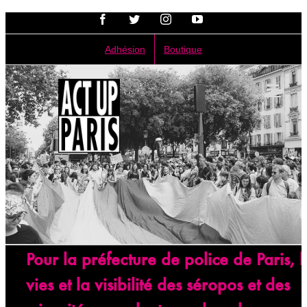
Passer
Facebook
Twitter
Instagram
YouTube
au
contenu
Adhésion
Boutique
Pour la préfecture de police de Paris, l
vies et la visibilité des séropos et des