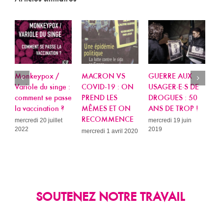
onkeypox /
MACRON VS
GUERRE AUX
Fight Ai
riole du singe :
COVID-19 : ON
USAGER·E·S DE
Week
omment se passe
PREND LES
DROGUES : 50
jeudi 23 
2017
 vaccination ?
MÊMES ET ON
ANS DE TROP !
RECOMMENCE
rcredi 20 juillet
mercredi 19 juin
22
2019
mercredi 1 avril 2020
SOUTENEZ NOTRE TRAVAIL