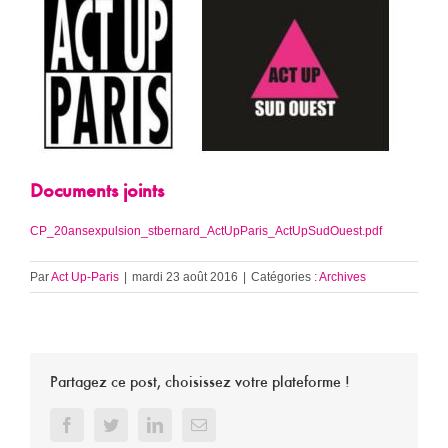
Documents joints
CP_20ansexpulsion_stbernard_ActUpParis_ActUpSudOuest.pdf
Par
Act Up-Paris
|
mardi 23 août 2016
|
Catégories :
Archives
Partagez ce post, choisissez votre plateforme !
Facebook
Twitter
LinkedIn
Email