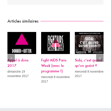
Articles similaires
ppel à dons
Fight AIDS Paris
Sida, c’est quand
Plainte
2017
Week (avec le
qu’on guérit ?
Ludovin
programme !)
Rochèr
imanche 19
mercredi 8 novembre
ovembre 2017
2017
Act Up-P
mercredi 8 novembre
2017
cour d
confirm
décisio
premièr
et rela
Paris p