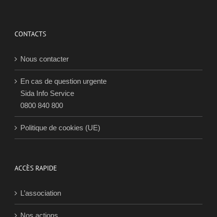
pour di
jeudi 2 
2017
CONTACTS
Nous contacter
En cas de question urgente
Sida Info Service
0800 840 800
Politique de cookies (UE)
ACCÈS RAPIDE
L’association