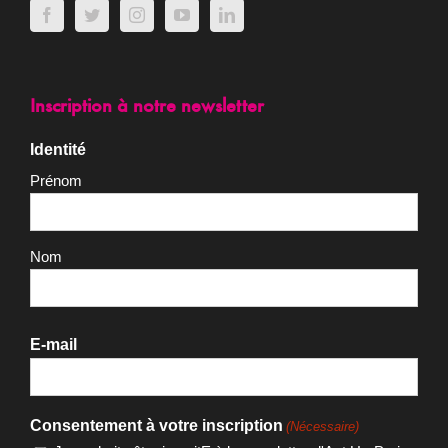
Inscription à notre newsletter
Identité
Prénom
Nom
E-mail
Consentement à votre inscription
(Nécessaire)
Je souhaite être inscritE à la newsletter d'Act Up-Paris
La newsletter d’Act Up-Paris vous permet de rester informé·e
de nos actions, campagnes et actualités liées à la lutte contre