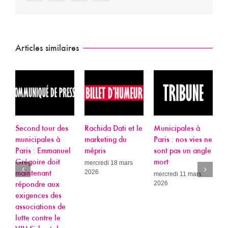
Articles similaires
 tour des
Rachida Dati et le
Municipales à
Objectif 203
pales à
marketing du
Paris : nos vies ne
objectif raté 
: Emmanuel
mépris
sont pas un angle
d’élimination
re doit
mort
VIH sans droi
mercredi 18 mars
2026
nant
sans moyens
mercredi 11 mars
2026
re aux
sans colère
ces des
mardi 3 février
ations de
ontre le