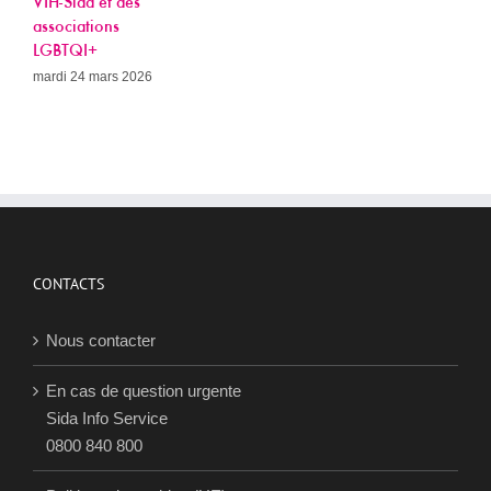
da et des
ations
I+
4 mars 2026
CONTACTS
Nous contacter
En cas de question urgente
Sida Info Service
0800 840 800
Politique de cookies (UE)