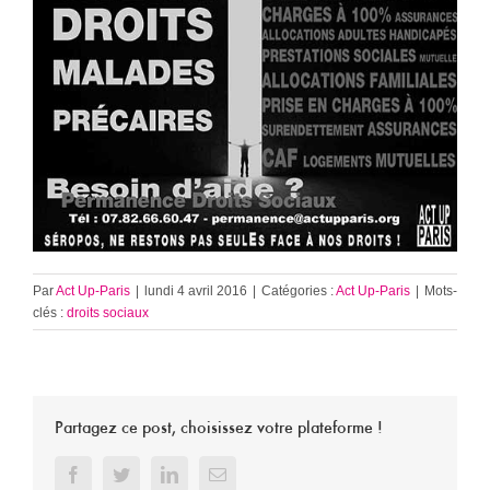
Par
Act Up-Paris
|
lundi 4 avril 2016
|
Catégories :
Act Up-Paris
|
Mots-
clés :
droits sociaux
Partagez ce post, choisissez votre plateforme !
Facebook
Twitter
LinkedIn
Email