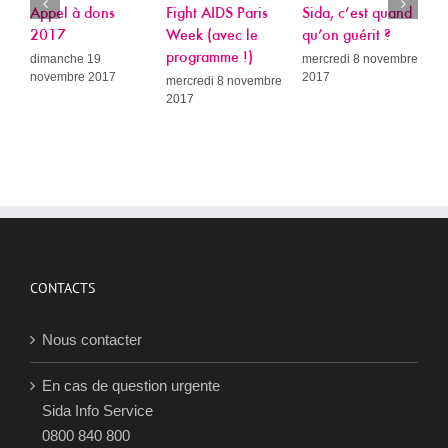
Appel à dons
Fight AIDS Paris
Sida, c’est quand
P
2017
Week (avec le
qu’on guérit ?
L
programme !)
R
dimanche 19
mercredi 8 novembre
novembre 2017
2017
A
mercredi 8 novembre
2017
c
c
d
p
e
P
p
j
2
CONTACTS
Nous contacter
En cas de question urgente
Sida Info Service
0800 840 800