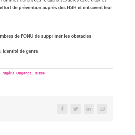
effort de prévention auprès des HSH et entravent leur
embres de l’ONU de supprimer les obstacles
u identité de genre
e
,
Nigéria
,
Ouganda
,
Russie
Facebook
Twitter
LinkedIn
Email