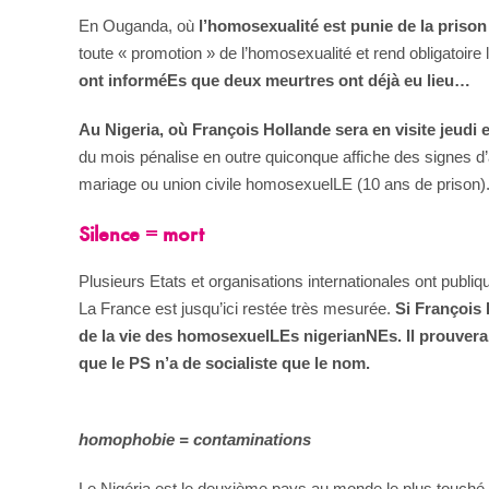
En Ouganda, où
l’homosexualité est punie de la prison 
toute « promotion » de l’homosexualité et rend obligatoi
ont informéEs que deux meurtres ont déjà eu lieu…
Au Nigeria, où François Hollande sera en visite jeudi e
du mois pénalise en outre quiconque affiche des signes 
mariage ou union civile homosexuelLE (10 ans de prison)
Silence = mort
Plusieurs Etats et organisations internationales ont publi
La France est jusqu’ici restée très mesurée.
Si François 
de la vie des homosexuelLEs nigerianNEs. Il prouvera 
que le PS n’a de socialiste que le nom.
homophobie = contaminations
Le Nigéria est le deuxième pays au monde le plus touché p