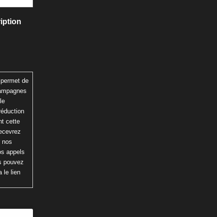
iption
 permet de
 campagnes
le
réduction
t cette
recevrez
r nos
os appels
us pouvez
 le lien