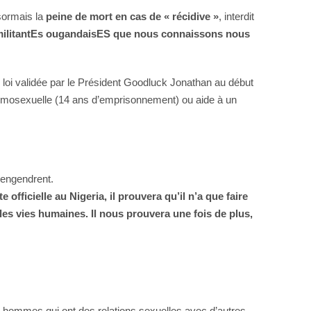
ésormais la
peine de mort en cas de « récidive »
, interdit
militantEs ougandaisES que nous connaissons nous
 loi validée par le Président Goodluck Jonathan au début
homosexuelle (14 ans d’emprisonnement) ou aide à un
 engendrent.
fficielle au Nigeria, il prouvera qu’il n’a que faire
es vies humaines. Il nous prouvera une fois de plus,
es hommes qui ont des relations sexuelles avec d’autres