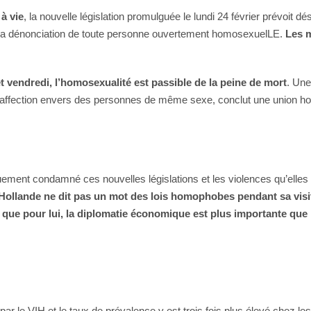
à vie
, la nouvelle législation promulguée le lundi 24 février prévoit d
re la dénonciation de toute personne ouvertement homosexuelLE.
Les 
t vendredi,
l’homosexualité est passible de la peine de mort
. Une
d’affection envers des personnes de même sexe, conclut une union 
.
quement condamné ces nouvelles législations et les violences qu’elles
Hollande ne dit pas un mot des lois homophobes pendant sa visite o
que pour lui, la diplomatie économique est plus importante que l
ar le VIH et le taux de prévalence y est trois fois plus élevé chez l