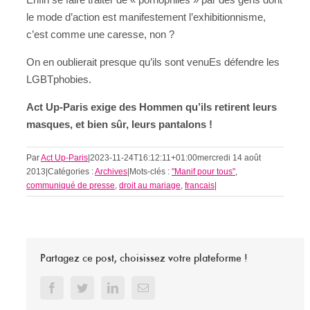
le mode d’action est manifestement l’exhibitionnisme,
c’est comme une caresse, non ?
On en oublierait presque qu’ils sont venuEs défendre les
LGBTphobies.
Act Up-Paris exige des Hommen qu’ils retirent leurs
masques, et bien sûr, leurs pantalons !
Par
Act Up-Paris
|
2023-11-24T16:12:11+01:00
mercredi 14 août
2013
|
Catégories :
Archives
|
Mots-clés :
"Manif pour tous"
,
communiqué de presse
,
droit au mariage
,
francais
|
Partagez ce post, choisissez votre plateforme !
Facebook
Twitter
LinkedIn
Email