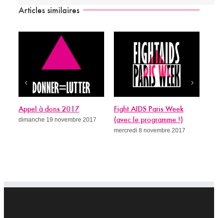
Articles similaires
Appel à dons 2017
Fight AIDS Paris Week
Sida
dimanche 19 novembre 2017
(avec le programme !)
guér
mercredi 8 novembre 2017
merc