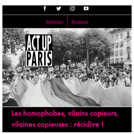
Passer
Facebook
Twitter
Instagram
YouTube
au
contenu
Adhésion
Boutique
Les homophobes, vilains copieurs,
vilaines copieuses : récidive !