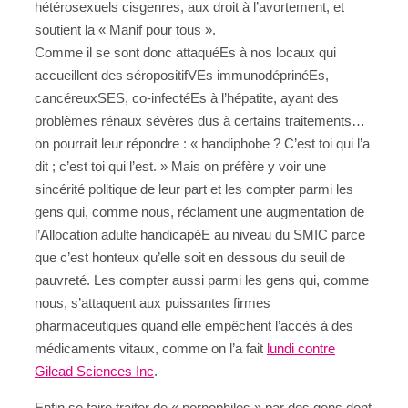
hétérosexuels cisgenres, aux droit à l’avortement, et
soutient la « Manif pour tous ».
Comme il se sont donc attaquéEs à nos locaux qui
accueillent des séropositifVEs immunodéprinéEs,
cancéreuxSES, co-infectéEs à l’hépatite, ayant des
problèmes rénaux sévères dus à certains traitements…
on pourrait leur répondre : « handiphobe ? C’est toi qui l’a
dit ; c’est toi qui l’est. » Mais on préfère y voir une
sincérité politique de leur part et les compter parmi les
gens qui, comme nous, réclament une augmentation de
l’Allocation adulte handicapéE au niveau du SMIC parce
que c’est honteux qu’elle soit en dessous du seuil de
pauvreté. Les compter aussi parmi les gens qui, comme
nous, s’attaquent aux puissantes firmes
pharmaceutiques quand elle empêchent l’accès à des
médicaments vitaux, comme on l’a fait
lundi contre
Gilead Sciences Inc
.
Enfin se faire traiter de « pornophiles » par des gens dont