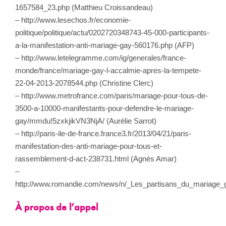
1657584_23.php (Matthieu Croissandeau)
– http://www.lesechos.fr/economie-
politique/politique/actu/0202720348743-45-000-participants-
a-la-manifestation-anti-mariage-gay-560176.php (AFP)
– http://www.letelegramme.com/ig/generales/france-
monde/france/mariage-gay-l-accalmie-apres-la-tempete-
22-04-2013-2078544.php (Christine Clerc)
– http://www.metrofrance.com/paris/mariage-pour-tous-de-
3500-a-10000-manifestants-pour-defendre-le-mariage-
gay/mmdu!5zxkjikVN3NjA/ (Aurélie Sarrot)
– http://paris-ile-de-france.france3.fr/2013/04/21/paris-
manifestation-des-anti-mariage-pour-tous-et-
rassemblement-d-act-238731.html (Agnès Amar)
–
http://www.romandie.com/news/n/_Les_partisans_du_mariage_
À propos de l’appel