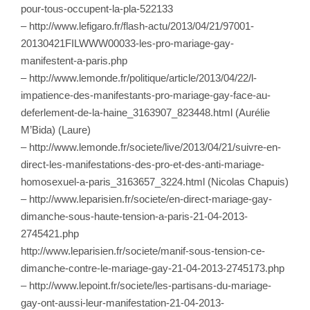
pour-tous-occupent-la-pla-522133
– http://www.lefigaro.fr/flash-actu/2013/04/21/97001-
20130421FILWWW00033-les-pro-mariage-gay-
manifestent-a-paris.php
– http://www.lemonde.fr/politique/article/2013/04/22/l-
impatience-des-manifestants-pro-mariage-gay-face-au-
deferlement-de-la-haine_3163907_823448.html (Aurélie
M’Bida) (Laure)
– http://www.lemonde.fr/societe/live/2013/04/21/suivre-en-
direct-les-manifestations-des-pro-et-des-anti-mariage-
homosexuel-a-paris_3163657_3224.html (Nicolas Chapuis)
– http://www.leparisien.fr/societe/en-direct-mariage-gay-
dimanche-sous-haute-tension-a-paris-21-04-2013-
2745421.php
http://www.leparisien.fr/societe/manif-sous-tension-ce-
dimanche-contre-le-mariage-gay-21-04-2013-2745173.php
– http://www.lepoint.fr/societe/les-partisans-du-mariage-
gay-ont-aussi-leur-manifestation-21-04-2013-