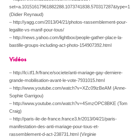
set=a.10151617961882288.1073741838.570317287&type=1
(Didier Reynaud)
– http://yagg.com/2013/04/21/photos-rassemblement-pour-
legalite-vs-manif-pour-tous/
– http://news.yahoo.com/lightbox/people-gather-place-la-
bastille-groups-including-act-photo-154907392.html
Vidéos
– http://lci.tf1.fr/france/societe/anti-mariage-gay-derniere-
grande-mobilisation-avant-le-vote-7931015.html
– http://www.youtube.com/watch?v=XZc09izBeAM (Anne-
Sophie Garrigou)
– http://www.youtube.com/watch?v=4SmzOPC8BKE (Tom
Craig)
– http://paris-ile-de-france.france3.fr/2013/04/21/paris-
manifestation-des-anti-mariage-pour-tous-et-
rassemblement-d-act-238731.html (Virginie