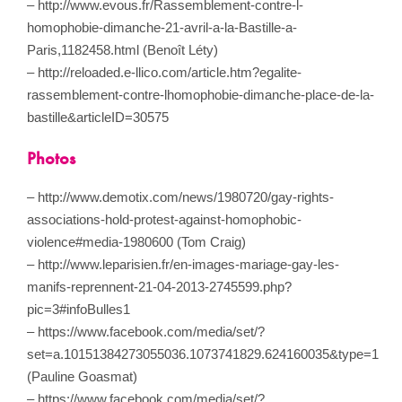
– http://www.evous.fr/Rassemblement-contre-l-
homophobie-dimanche-21-avril-a-la-Bastille-a-
Paris,1182458.html (Benoît Léty)
– http://reloaded.e-llico.com/article.htm?egalite-
rassemblement-contre-lhomophobie-dimanche-place-de-la-
bastille&articleID=30575
Photos
– http://www.demotix.com/news/1980720/gay-rights-
associations-hold-protest-against-homophobic-
violence#media-1980600 (Tom Craig)
– http://www.leparisien.fr/en-images-mariage-gay-les-
manifs-reprennent-21-04-2013-2745599.php?
pic=3#infoBulles1
– https://www.facebook.com/media/set/?
set=a.10151384273055036.1073741829.624160035&type=1
(Pauline Goasmat)
– https://www.facebook.com/media/set/?