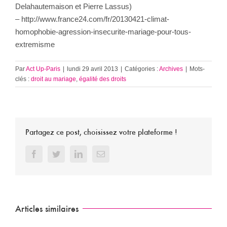
Delahautemaison et Pierre Lassus)
– http://www.france24.com/fr/20130421-climat-
homophobie-agression-insecurite-mariage-pour-tous-
extremisme
Par
Act Up-Paris
|
lundi 29 avril 2013
|
Catégories :
Archives
|
Mots-
clés :
droit au mariage
,
égalité des droits
Partagez ce post, choisissez votre plateforme !
Facebook
Twitter
LinkedIn
Email
Articles similaires