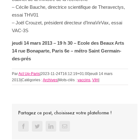
– Cécile Bauche, directrice scientifique de Theravectys,
essai THV01
– Joël Crouzet, président directeur d’InnaVirVax, essai
VAC-3S
jeudi 14 mars 2013 – 19 h 30 – Ecole des Beaux Arts
14 rue Bonaparte, Paris 6e – métro Saint Germain-
des-prés
Par
Act Up-Paris
|
2023-11-24T16:12:19+01:00
jeudi 14 mars
2013
|
Catégories :
Archives
|
Mots-clés :
vaccins
,
VIH
|
Partagez ce post, choisissez votre plateforme !
Facebook
Twitter
LinkedIn
Email