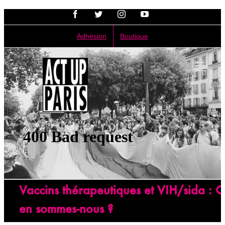
Passer
Facebook
Twitter
Instagram
YouTube
au
contenu
Adhésion
Boutique
Vaccins thérapeutiques et VIH/sida : 
en sommes-nous ?