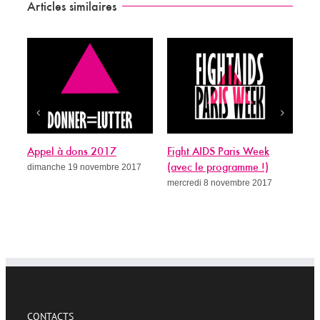
Articles similaires
Appel à dons 2017
Fight AIDS Paris Week
Si
dimanche 19 novembre 2017
(avec le programme !)
gué
mercredi 8 novembre 2017
me
CONTACTS