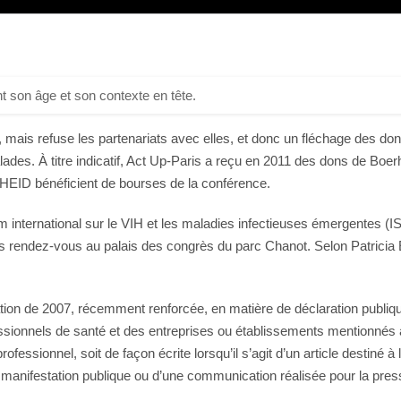
t son âge et son contexte en tête.
mais refuse les partenariats avec elles, et donc un fléchage des don
es. À titre indicatif, Act Up-Paris a reçu en 2011 des dons de Boer
SHEID bénéficient de bourses de la conférence.
 international sur le VIH et les maladies infectieuses émergentes (IS
 rendez-vous au palais des congrès du parc Chanot. Selon Patricia E
on de 2007, récemment renforcée, en matière de déclaration publique d
fessionnels de santé et des entreprises ou établissements mentionnés à 
ofessionnel, soit de façon écrite lorsqu’il s’agit d’un article destiné à 
ne manifestation publique ou d’une communication réalisée pour la press