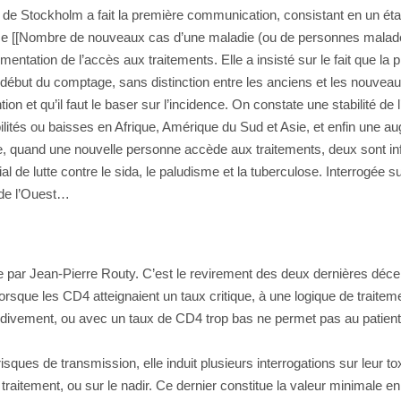
de Stockholm a fait la première communication, consistant en un état
nce [[Nombre de nouveaux cas d’une maladie (ou de personnes malade
entation de l’accès aux traitements. Elle a insisté sur le fait que l
 début du comptage, sans distinction entre les anciens et les nouve
tion et qu’il faut le baser sur l’incidence. On constate une stabilité 
ités ou baisses en Afrique, Amérique du Sud et Asie, et enfin une au
ale, quand une nouvelle personne accède aux traitements, deux sont infe
 lutte contre le sida, le paludisme et la tuberculose. Interrogée sur l
 de l’Ouest…
ntée par Jean-Pierre Routy. C’est le revirement des deux dernières dé
orsque les CD4 atteignaient un taux critique, à une logique de traiteme
tardivement, ou avec un taux de CD4 trop bas ne permet pas au patien
risques de transmission, elle induit plusieurs interrogations sur leur 
 traitement, ou sur le nadir. Ce dernier constitue la valeur minimale e