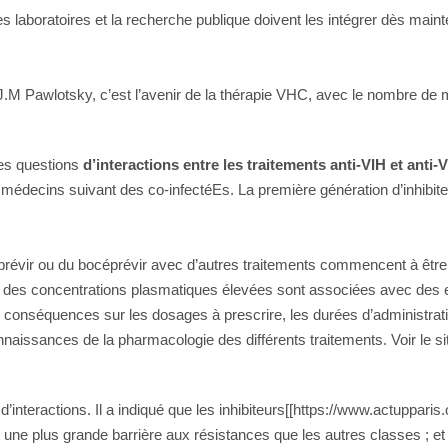
es laboratoires et la recherche publique doivent les intégrer dès mai
t J.M Pawlotsky, c’est l’avenir de la thérapie VHC, avec le nombre d
les questions
d’interactions entre les traitements anti-VIH et anti
es médecins suivant des co-infectéEs. La première génération d’inhibi
laprévir ou du bocéprévir avec d’autres traitements commencent à êtr
des concentrations plasmatiques élevées sont associées avec des effe
urs conséquences sur les dosages à prescrire, les durées d’administr
onnaissances de la pharmacologie des différents traitements. Voir le 
’interactions. Il a indiqué que les inhibiteurs[[https://www.actupparis
 une plus grande barrière aux résistances que les autres classes ; et