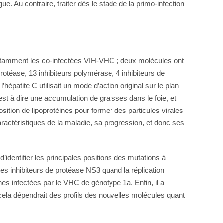
. Au contraire, traiter dès le stade de la primo-infection
notamment les co-infectées VIH-VHC ; deux molécules ont
protéase, 13 inhibiteurs polymérase, 4 inhibiteurs de
épatite C utilisait un mode d’action original sur le plan
est à dire une accumulation de graisses dans le foie, et
position de lipoprotéines pour former des particules virales
caractéristiques de la maladie, sa progression, et donc ses
’identifier les principales positions des mutations à
les inhibiteurs de protéase NS3 quand la réplication
es infectées par le VHC de génotype 1a. Enfin, il a
 cela dépendrait des profils des nouvelles molécules quant