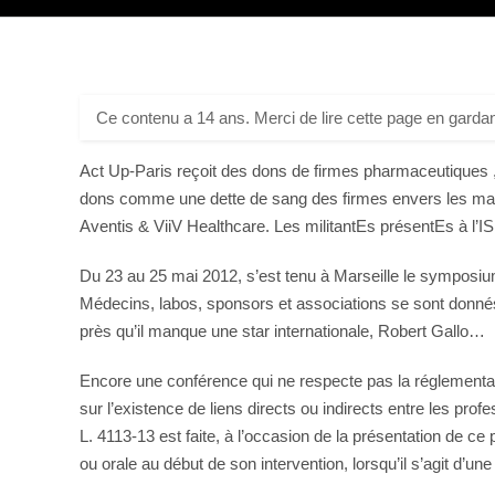
Ce contenu a 14 ans. Merci de lire cette page en gardan
Act Up-Paris reçoit des dons de firmes pharmaceutiques , 
dons comme une dette de sang des firmes envers les malad
Aventis & ViiV Healthcare. Les militantEs présentEs à l’I
Du 23 au 25 mai 2012, s’est tenu à Marseille le symposium
Médecins, labos, sponsors et associations se sont donnés
près qu’il manque une star internationale, Robert Gallo…
Encore une conférence qui ne respecte pas la réglementati
sur l’existence de liens directs ou indirects entre les pro
L. 4113-13 est faite, à l’occasion de la présentation de ce pr
ou orale au début de son intervention, lorsqu’il s’agit d’u