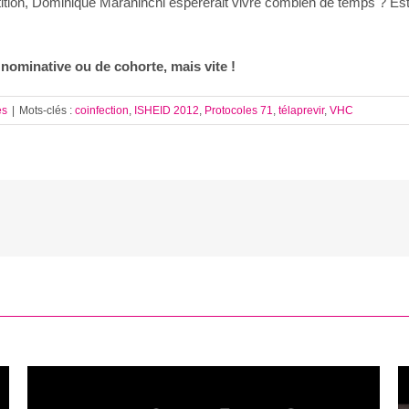
ion, Dominique Maraninchi espérerait vivre combien de temps ? Est-ce
ominative ou de cohorte, mais vite !
es
|
Mots-clés :
coinfection
,
ISHEID 2012
,
Protocoles 71
,
télaprevir
,
VHC