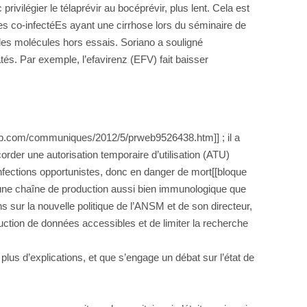
rivilégier le télaprévir au bocéprévir, plus lent. Cela est
des co-infectéEs ayant une cirrhose lors du séminaire de
lles molécules hors essais. Soriano a souligné
tés. Par exemple, l’efavirenz (EFV) fait baisser
prweb.com/communiques/2012/5/prweb9526438.htm]] ; il a
rder une autorisation temporaire d’utilisation (ATU)
nfections opportunistes, donc en danger de mort[[bloque
 une chaîne de production aussi bien immunologique que
 sur la nouvelle politique de l’ANSM et de son directeur,
ction de données accessibles et de limiter la recherche
 plus d’explications, et que s’engage un débat sur l’état de