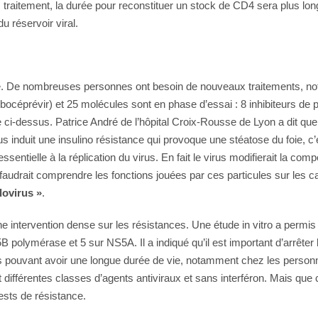
traitement, la durée pour reconstituer un stock de CD4 sera plus longue
du réservoir viral.
que. De nombreuses personnes ont besoin de nouveaux traitements, 
 bocéprévir) et 25 molécules sont en phase d’essai : 8 inhibiteurs de 
i-dessus. Patrice André de l’hôpital Croix-Rousse de Lyon a dit que l’h
us induit une insulino résistance qui provoque une stéatose du foie, c’
ssentielle à la réplication du virus. En fait le virus modifierait la com
il faudrait comprendre les fonctions jouées par ces particules sur les 
lovirus »
.
ne intervention dense sur les résistances. Une étude in vitro a permis d
B polymérase et 5 sur NS5A. Il a indiqué qu’il est important d’arrêter 
ces pouvant avoir une longue durée de vie, notamment chez les personn
 différentes classes d’agents antiviraux et sans interféron. Mais que
tests de résistance.