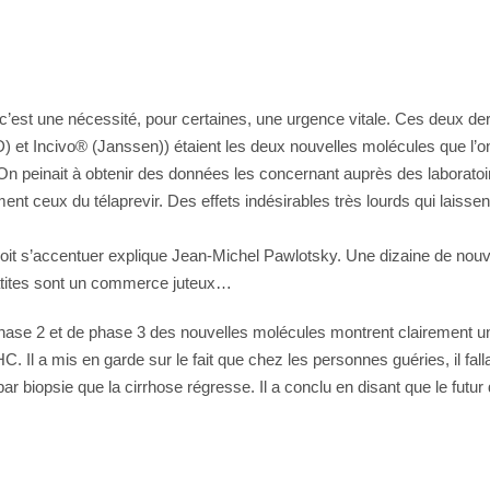
est une nécessité, pour certaines, une urgence vitale. Ces deux dern
 Incivo® (Janssen)) étaient les deux nouvelles molécules que l’on r
. On peinait à obtenir des données les concernant auprès des laborat
nt ceux du télaprevir. Des effets indésirables très lourds qui laisse
t doit s’accentuer explique Jean-Michel Pawlotsky. Une dizaine de nouv
patites sont un commerce juteux…
 phase 2 et de phase 3 des nouvelles molécules montrent clairement 
Il a mis en garde sur le fait que chez les personnes guéries, il falla
ar biopsie que la cirrhose régresse. Il a conclu en disant que le futur