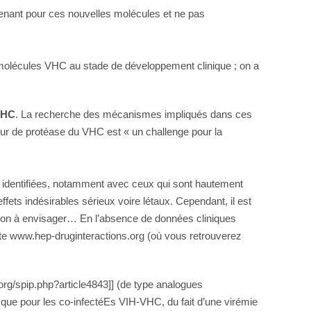
ntenant pour ces nouvelles molécules et ne pas
e molécules VHC au stade de développement clinique ; on a
-VHC
. La recherche des mécanismes impliqués dans ces
teur de protéase du VHC est « un challenge pour la
e identifiées, notamment avec ceux qui sont hautement
ts indésirables sérieux voire létaux. Cependant, il est
ation à envisager… En l’absence de données cliniques
site www.hep-druginteractions.org (où vous retrouverez
.org/spip.php?article4843]] (de type analogues
 que pour les co-infectéEs VIH-VHC, du fait d’une virémie