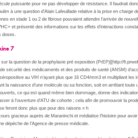
lécule puissante pour ne pas développer de résistance. Il faudrait donc p
lim à une question d’Alain Lafeuillade relative à la prise en charge 
nnes en stade 1 ou 2 de fibrose pouvaient attendre l’arrivée de nouve
 VHC+ et présenté des informations sur les effets d’interactions consta
es doses.
kine 7
on sur la question de la prophylaxie pré exposition (PrEP)[[http://fr.
le de sécurité des médicaments et des produits de santé (ANSM) d’acco
séropositive au VIH n’ayant plus que 16 CD4/mm3 et multipliant les i
 la naissance d’une molécule ou sa fonction, soit en arrêtant toute
s couverts, ce qui est quand même bien dommage, donne des indications
er à l’ouverture d’ATU de cohorte ; cela afin de promouvoir la produ
se feront donc plus que pour des raisons « h
ecours gracieux auprès de Maraninchi et médiatise l’histoire pour avoir
une dépèche de l’Agence de presse médicale.