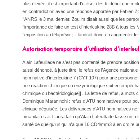
plus élevée, il est important d’utiliser dès le début une mo
en contradiction avec une réponse apportée par Fabien Zou
l’ANRS le 3 mai dernier. Zoulim disait aussi que les perso
l’importance de faire un test d’interleukine 28B à tous les
l’exposition au télaprévir ; il faudrait donc en augmenter l
Autorisation temporaire d’utilisation d’interleu
Alain Lafeuillade ne s’est pas contenté de prendre positi
aussi dénoncé, à juste titre, le refus de l’Agence nationa
nominative d’interleukine 7 (CYT 107) pour une personne 
une réaction chimique ou enzymologique soit en empêchant
chimique ou bactériologique]] . La lettre de refus, à mot
Dominique Maraninchi : refus d’ATU nominatives pour pouss
clinique déguisée. Les délivrances d’ATU nominatives ne 
umanitaires ». Il aura fallu qu’Alain Lafeuillade fasse un r
santé de quelqu’un qui n’a que 16 CD4/mm3 à en croire 