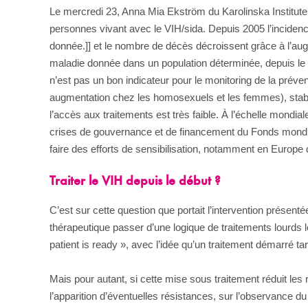
Le mercredi 23, Anna Mia Ekström du Karolinska Institute 
personnes vivant avec le VIH/sida. Depuis 2005 l’incide
donnée.]] et le nombre de décès décroissent grâce à l’augm
maladie donnée dans un population déterminée, depuis le
n’est pas un bon indicateur pour le monitoring de la préven
augmentation chez les homosexuels et les femmes), stabil
l’accès aux traitements est très faible. À l’échelle mondi
crises de gouvernance et de financement du Fonds mondial de
faire des efforts de sensibilisation, notamment en Europe
Traiter le VIH depuis le début ?
C’est sur cette question que portait l’intervention prése
thérapeutique passer d’une logique de traitements lourds l
patient is ready », avec l’idée qu’un traitement démarré 
Mais pour autant, si cette mise sous traitement réduit les 
l’apparition d’éventuelles résistances, sur l’observance du