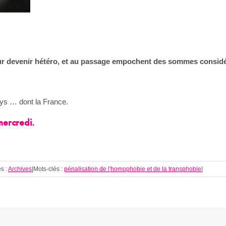
ur devenir hétéro, et au passage empochent des sommes considé
ys … dont la France.
mercredi.
s :
Archives
|
Mots-clés :
pénalisation de l'homophobie et de la transphobie
|