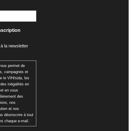
scription
 à la newsletter
 vous permet de
ns, campagnes et
re le VIH/sida, les
 des inégalités en
 et en vous
ulièrement des
tions, nos
tien et nos
s désinscrire à tout
ns chaque e-mail.