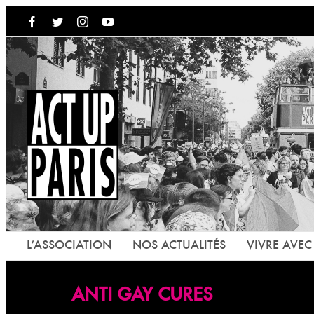
Passer
Facebook
Twitter
Instagram
YouTube
au
contenu
L’ASSOCIATION
NOS ACTUALITÉS
VIVRE AVEC 
ANTI GAY CURES