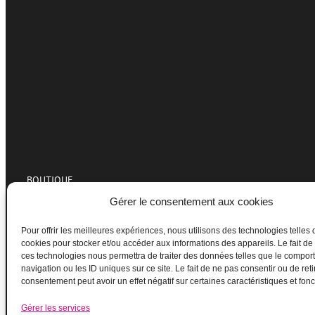
BOUTIQUE
Gérer le consentement aux cookies
Pour offrir les meilleures expériences, nous utilisons des technologies telles 
cookies pour stocker et/ou accéder aux informations des appareils. Le fait de
ces technologies nous permettra de traiter des données telles que le compo
navigation ou les ID uniques sur ce site. Le fait de ne pas consentir ou de reti
consentement peut avoir un effet négatif sur certaines caractéristiques et fonc
Gérer les services