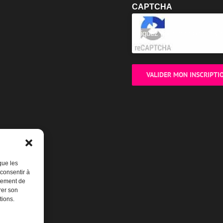
CAPTCHA
Cliquez pour accepter la va
que les
 consentir à
rtement de
rer son
tions.