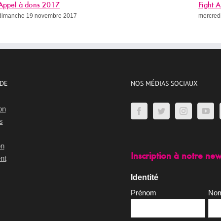
Fight AIDS Paris Week (avec le programme !)
Sid
mercredi 8 novembre 2017
merc
IDE
NOS MÉDIAS SOCIAUX
on
s
on
Inscription à notre new
nt
Identité
Prénom
No