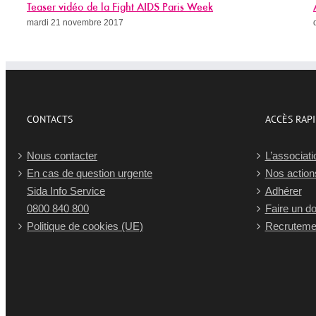
Appel à dons 2017
dimanche 19 novembre 2017
CONTACTS
ACCÈS RAP
Nous contacter
L’associati
En cas de question urgente
Nos action
Sida Info Service
Adhérer
0800 840 800
Faire un d
Politique de cookies (UE)
Recruteme