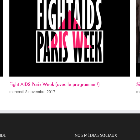
Sida, c’est quand qu’on guérit ?
P
c
mercredi 8 novembre 2017
r
je