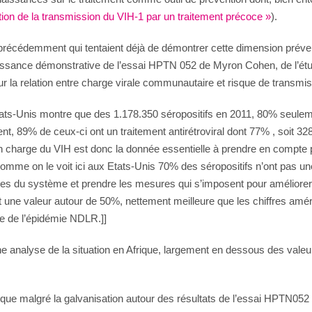
ion de la transmission du VIH-1 par un traitement précoce »
).
 précédemment qui tentaient déjà de démontrer cette dimension préven
puissance démonstrative de l’essai HPTN 052 de Myron Cohen, de l’é
ur la relation entre charge virale communautaire et risque de transmi
ats-Unis montre que des 1.178.350 séropositifs en 2011, 80% seuleme
ent, 89% de ceux-ci ont un traitement antirétroviral dont 77% , soit 
charge du VIH est donc la donnée essentielle à prendre en compte pou
 Comme on le voit ici aux Etats-Unis 70% des séropositifs n’ont pas u
ses du système et prendre les mesures qui s’imposent pour améliorer le
 une valeur autour de 50%, nettement meilleure que les chiffres amér
ve de l’épidémie NDLR.]]
 analyse de la situation en Afrique, largement en dessous des valeur
que malgré la galvanisation autour des résultats de l’essai HPTN052 