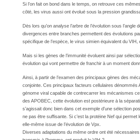
Si l’on fait on bond dans le temps, on retrouve ces mêmes i
côté, les virus aussi ont évolué sous la pression grandis
Dès lors qu’on analyse l’arbre de l’évolution sous l’angle 
divergences entre branches permettent des évolutions parall
spécifique de l’espèce, le virus simien équivalent du VIH,
Mais si les gènes de l’immunité évoluent ainsi par sélectio
évolution qui vont permettre de franchir à un moment don
Ainsi, à partir de l’examen des principaux gènes des mécan
conjointe. Ces principaux facteurs cellulaires dénommés 
génome viral capable de contrecarrer les mécanismes cellul
des APOBEC, cette évolution est postérieure à la séparati
s’agissait donc bien dans cet exemple d’une sélection posi
ne pas être suffisante. Si c’est la protéine Nef qui permet 
elle-même issue de l’évolution de Vpx.
Diverses adaptations du même ordre ont été nécessaires
transmis à l’homme, ont produit le VIH-2.