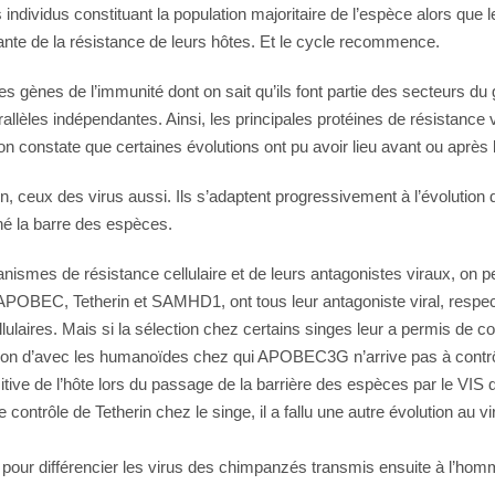
ndividus constituant la population majoritaire de l’espèce alors que l
sante de la résistance de leurs hôtes. Et le cycle recommence.
des gènes de l’immunité dont on sait qu’ils font partie des secteurs d
èles indépendantes. Ainsi, les principales protéines de résistance vira
 on constate que certaines évolutions ont pu avoir lieu avant ou après
n, ceux des virus aussi. Ils s’adaptent progressivement à l’évolution 
né la barre des espèces.
ismes de résistance cellulaire et de leurs antagonistes viraux, on pe
APOBEC, Tetherin et SAMHD1, ont tous leur antagoniste viral, respec
aires. Mais si la sélection chez certains singes leur a permis de cont
on d’avec les humanoïdes chez qui APOBEC3G n’arrive pas à contrôler l
tive de l’hôte lors du passage de la barrière des espèces par le VIS 
le contrôle de Tetherin chez le singe, il a fallu une autre évolution au
 pour différencier les virus des chimpanzés transmis ensuite à l’