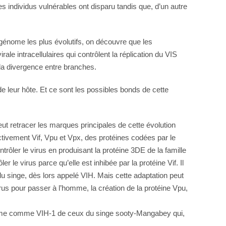
es individus vulnérables ont disparu tandis que, d’un autre
u génome les plus évolutifs, on découvre que les
le intracellulaires qui contrôlent la réplication du VIS
 la divergence entre branches.
de leur hôte. Et ce sont les possibles bonds de cette
ut retracer les marques principales de cette évolution
tivement Vif, Vpu et Vpx, des protéines codées par le
rôler le virus en produisant la protéine 3DE de la famille
e virus parce qu’elle est inhibée par la protéine Vif. Il
du singe, dès lors appelé VIH. Mais cette adaptation peut
 virus pour passer à l’homme, la création de la protéine Vpu,
homme comme VIH-1 de ceux du singe sooty-Mangabey qui,