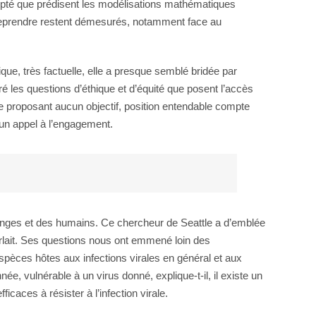
scompté que prédisent les modélisations mathématiques
ntreprendre restent démesurés, notamment face au
ique, très factuelle, elle a presque semblé bridée par
é les questions d’éthique et d’équité que posent l’accès
ne proposant aucun objectif, position entendable compte
’un appel à l’engagement.
singes et des humains. Ce chercheur de Seattle a d’emblée
parlait. Ses questions nous ont emmené loin des
spèces hôtes aux infections virales en général et aux
ée, vulnérable à un virus donné, explique-t-il, il existe un
icaces à résister à l’infection virale.