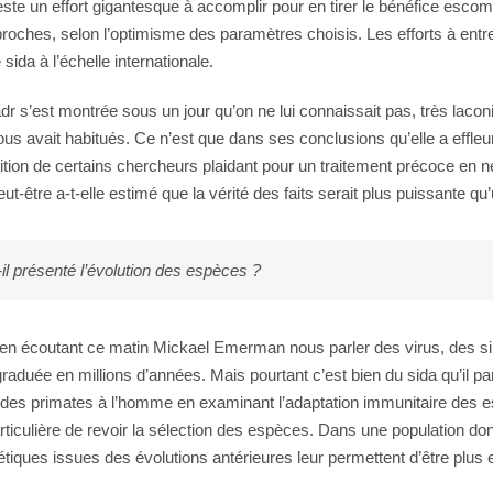
il reste un effort gigantesque à accomplir pour en tirer le bénéfice e
 proches, selon l’optimisme des paramètres choisis. Les efforts à e
ida à l’échelle internationale.
dr s’est montrée sous un jour qu’on ne lui connaissait pas, très lacon
s avait habitués. Ce n’est que dans ses conclusions qu’elle a effleur
sition de certains chercheurs plaidant pour un traitement précoce en 
être a-t-elle estimé que la vérité des faits serait plus puissante qu
il présenté l’évolution des espèces ?
r en écoutant ce matin Mickael Emerman nous parler des virus, des 
graduée en millions d’années. Mais pourtant c’est bien du sida qu’il 
ge des primates à l’homme en examinant l’adaptation immunitaire des e
articulière de revoir la sélection des espèces. Dans une population donn
tiques issues des évolutions antérieures leur permettent d’être plus eff