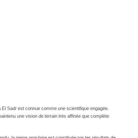
afa El Sadr est connue comme une scientifique engagée.
tenu une vision de terrain très affinée que complète
ndu, la pierre angulaire est constituée par les résultats de