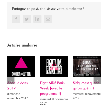
Partagez ce post, choisissez votre plateforme !
Facebook
Twitter
LinkedIn
Email
Articles similaires
Appel à dons
Fight AIDS Paris
Sida, c’est quand
P
2017
Week (avec le
qu’on guérit ?
L
programme !)
R
dimanche 19
mercredi 8 novembre
novembre 2017
2017
A
mercredi 8 novembre
2017
c