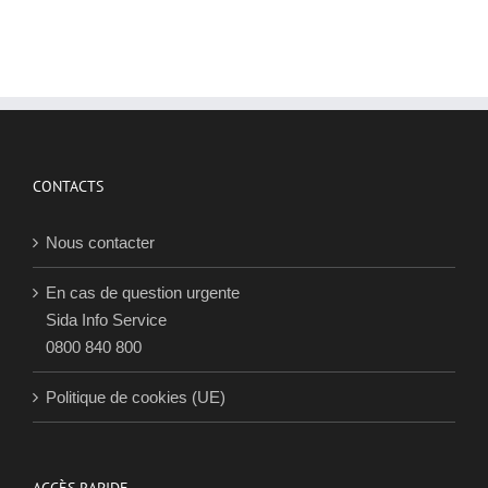
c
d
p
e
P
p
j
2
CONTACTS
Nous contacter
En cas de question urgente
Sida Info Service
0800 840 800
Politique de cookies (UE)