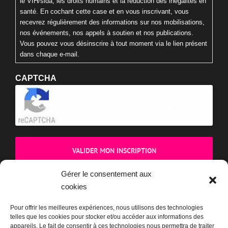
le VIH/sida, les droits humains et la réduction des inégalités en
santé. En cochant cette case et en vous inscrivant, vous
recevrez régulièrement des informations sur nos mobilisations,
nos événements, nos appels à soutien et nos publications.
Vous pouvez vous désinscrire à tout moment via le lien présent
dans chaque e-mail.
CAPTCHA
Cliquez pour accepter la validation reCaptcha.
Gérer le consentement aux
cookies
BOUTIQUE
Pour offrir les meilleures expériences, nous utilisons des technologies
telles que les cookies pour stocker et/ou accéder aux informations des
appareils. Le fait de consentir à ces technologies nous permettra de traiter