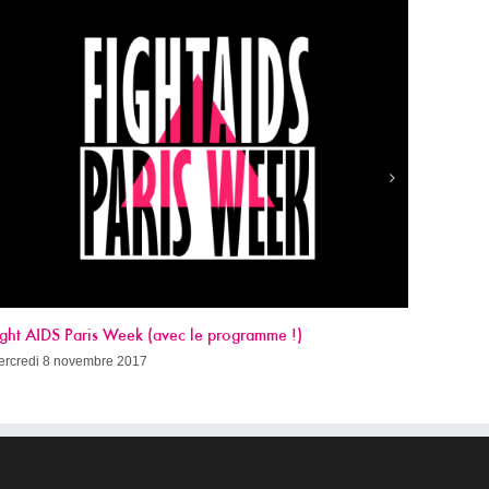
Sida, c’est quand qu’on guérit ?
mercredi 8 novembre 2017