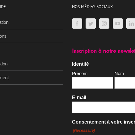
IDE
NOS MÉDIAS SOCIAUX
ation
ions
Inscription à notre newsle
 don
Identité
Prénom
Nom
ment
E-mail
Consentement à votre inscr
(Nécessaire)