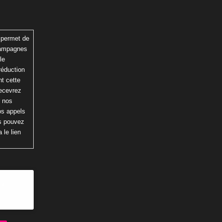
 permet de
 campagnes
le
réduction
t cette
recevrez
r nos
os appels
us pouvez
 le lien
ion