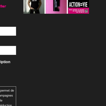
tter
iption
 permet de
 campagnes
le
réduction