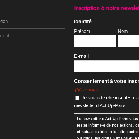
Inscription à notre newsle
 don
Identité
Prénom
Nom
ment
E-mail
Consentement à votre inscr
(Nécessaire)
Je souhaite être inscritE à la
newsletter d'Act Up-Paris
La newsletter d’Act Up-Paris vous
rester informé·e de nos actions,
et actualités liées à la lutte contre 
VIH/sida, les droits humains et la 