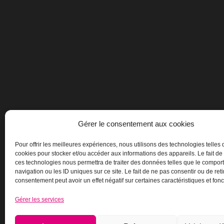
Gérer le consentement aux cookies
Pour offrir les meilleures expériences, nous utilisons des technologies telles 
cookies pour stocker et/ou accéder aux informations des appareils. Le fait de
ces technologies nous permettra de traiter des données telles que le compo
navigation ou les ID uniques sur ce site. Le fait de ne pas consentir ou de reti
consentement peut avoir un effet négatif sur certaines caractéristiques et fonc
Gérer les services