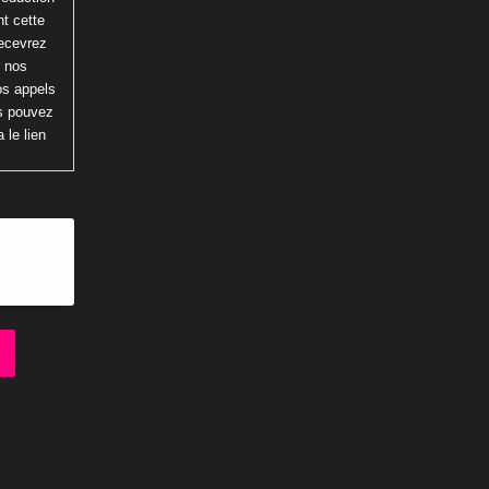
t cette
recevrez
r nos
os appels
us pouvez
 le lien
ion