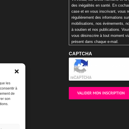
des inégalités en santé. En cochan
case et en vous inscrivant, vous 
régulièrement des informations su
mobilisations, nos événements, n
à soutien et nos publications. Vo
vous désinscrire à tout moment via
présent dans chaque e-mail.
CAPTCHA
Cliquez pour accepter la validat
reCaptcha.
que les
 consentir à
rtement de
rer son
tions.