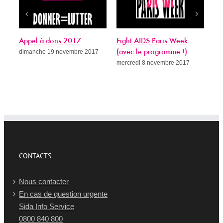
Appel à dons 2017
Fight AIDS Paris Week
Si
dimanche 19 novembre 2017
(avec le programme !)
gué
mercredi 8 novembre 2017
me
CONTACTS
Nous contacter
En cas de question urgente
Sida Info Service
0800 840 800