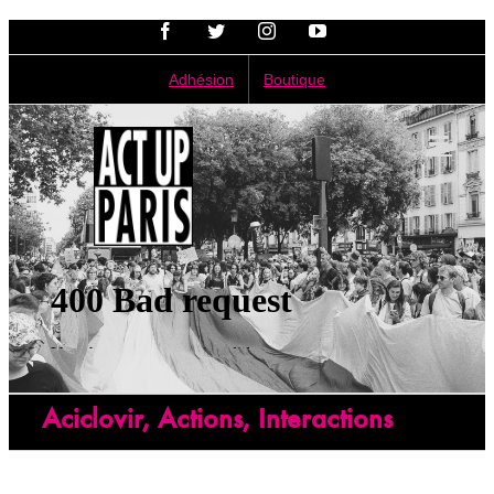
Passer
Facebook
Twitter
Instagram
YouTube
au
contenu
Adhésion
Boutique
Aciclovir, Actions, Interactions