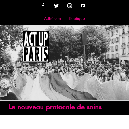
Passer
Facebook
Twitter
Instagram
YouTube
au
contenu
Adhésion
Boutique
Le nouveau protocole de soins