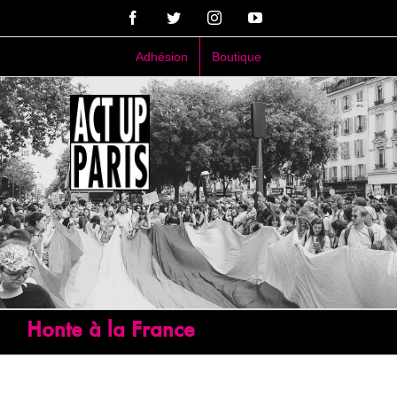
Passer
Facebook
Twitter
Instagram
YouTube
au
contenu
Adhésion
Boutique
Honte à la France