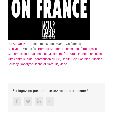
Par
Act Up-Paris
|
mercredi 6 août 2008
|
Catégories :
Archives
|
Mots-clés :
Bernard Kouchner
,
communiqué de presse
,
Conférence internationale de Mexico (août 2008)
,
Financement de la
lutte contre le sida : contribution du G8
,
Health Gap Coalition
,
Nicolas
Sarkozy
,
Roselyne Bachelot-Narquin
,
vidéo
Partagez ce post, choisissez votre plateforme !
Facebook
Twitter
LinkedIn
Email