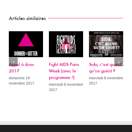
Articles similaires
ppel à dons
Fight AIDS Paris
Sida, c’est quand
Plainte
017
Week (avec le
qu’on guérit ?
Ludovin
programme !)
Rochère
imanche 19
mercredi 8 novembre
ovembre 2017
2017
Act Up-P
mercredi 8 novembre
2017
cour d’
confirm
décisio
premièr
et relax
Paris p
pour di