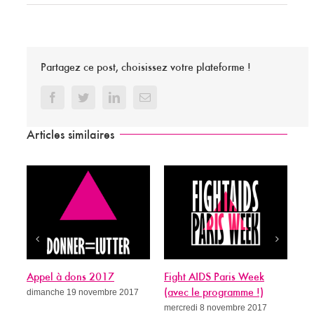
Partagez ce post, choisissez votre plateforme !
Facebook
Twitter
LinkedIn
Email
Articles similaires
Appel à dons 2017
Fight AIDS Paris Week
Si
dimanche 19 novembre 2017
(avec le programme !)
gué
mercredi 8 novembre 2017
me