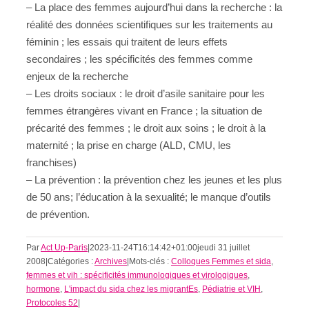
– La place des femmes aujourd’hui dans la recherche : la
réalité des données scientifiques sur les traitements au
féminin ; les essais qui traitent de leurs effets
secondaires ; les spécificités des femmes comme
enjeux de la recherche
– Les droits sociaux : le droit d’asile sanitaire pour les
femmes étrangères vivant en France ; la situation de
précarité des femmes ; le droit aux soins ; le droit à la
maternité ; la prise en charge (ALD, CMU, les
franchises)
– La prévention : la prévention chez les jeunes et les plus
de 50 ans; l’éducation à la sexualité; le manque d’outils
de prévention.
Par
Act Up-Paris
|
2023-11-24T16:14:42+01:00
jeudi 31 juillet
2008
|
Catégories :
Archives
|
Mots-clés :
Colloques Femmes et sida
,
femmes et vih : spécificités immunologiques et virologiques
,
hormone
,
L'impact du sida chez les migrantEs
,
Pédiatrie et VIH
,
Protocoles 52
|