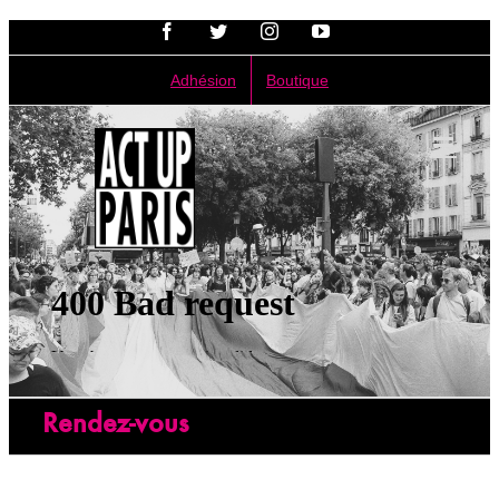
Passer
Facebook
Twitter
Instagram
YouTube
au
contenu
Adhésion
Boutique
Rendez-vous