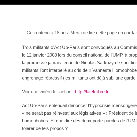
Ce contenu a 18 ans. Merci de lire cette page en gardan
Trois militants d’Act Up-Paris sont convoqués au Commiss
le 12 janvier 2008 lors du conseil national de l’UMP, à pr
la promesse jamais tenue de Nicolas Sarkozy de sanction en
militants l’ont interpellé au cris de « Vanneste Homophob
engrenage répressif (les militants ont déjà subi une garde 
Voir une vidéo de l’action :
http://latelelibre.fr
Act Up-Paris entendait dénoncer l’hypocrisie mensongère 
« ne serait pas réinvesti aux législatives » ; Président d
homophobes. Et que dire des deux porte-paroles de l’UMP d
tolérer de tels propos ?