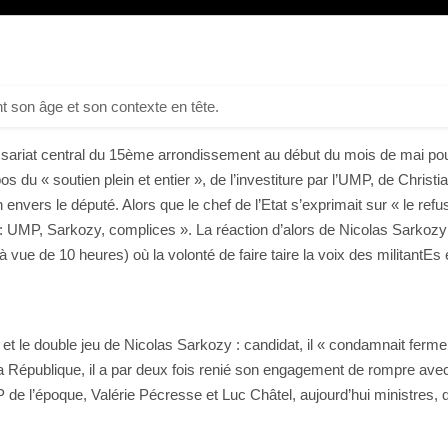
t son âge et son contexte en tête.
ariat central du 15ème arrondissement au début du mois de mai pour 
opos du « soutien plein et entier », de l’investiture par l’UMP, de Ch
vers le député. Alors que le chef de l’Etat s’exprimait sur « le refus
e: UMP, Sarkozy, complices ». La réaction d’alors de Nicolas Sarkozy 
à vue de 10 heures) où la volonté de faire taire la voix des militantEs 
et le double jeu de Nicolas Sarkozy : candidat, il « condamnait ferm
e la République, il a par deux fois renié son engagement de rompre av
e l’époque, Valérie Pécresse et Luc Châtel, aujourd’hui ministres, q