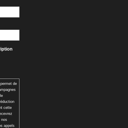
iption
 permet de
 campagnes
le
réduction
t cette
recevrez
r nos
os appels