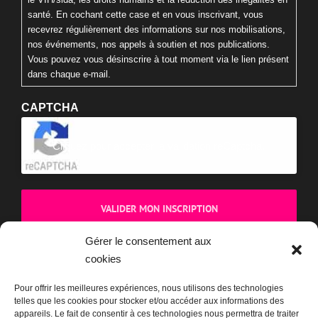
santé. En cochant cette case et en vous inscrivant, vous
recevrez régulièrement des informations sur nos mobilisations,
nos événements, nos appels à soutien et nos publications.
Vous pouvez vous désinscrire à tout moment via le lien présent
dans chaque e-mail.
CAPTCHA
Cliquez pour accepter la validation reCaptcha.
Gérer le consentement aux
cookies
BOUTIQUE
Pour offrir les meilleures expériences, nous utilisons des technologies
telles que les cookies pour stocker et/ou accéder aux informations des
appareils. Le fait de consentir à ces technologies nous permettra de traiter