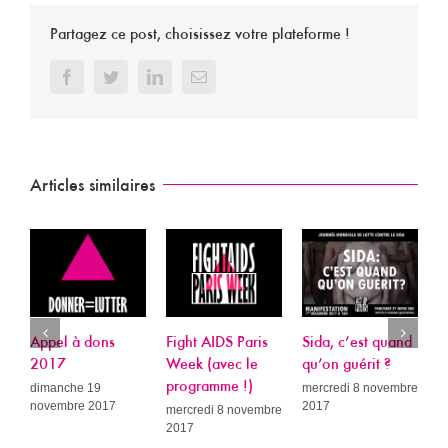
Partagez ce post, choisissez votre plateforme !
Facebook
Twitter
LinkedIn
Email
Articles similaires
Appel à dons
Fight AIDS Paris
Sida, c’est quand
P
2017
Week (avec le
qu’on guérit ?
L
programme !)
R
dimanche 19
mercredi 8 novembre
novembre 2017
2017
A
mercredi 8 novembre
2017
c