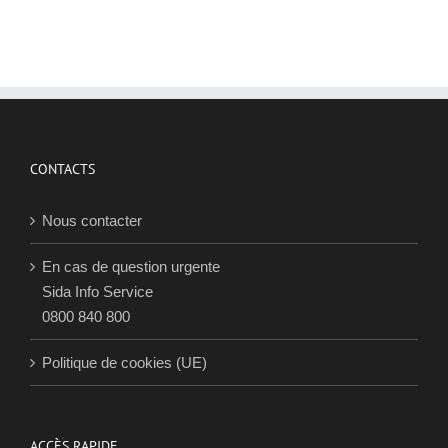
c
d
p
e
P
p
j
2
CONTACTS
Nous contacter
En cas de question urgente
Sida Info Service
0800 840 800
Politique de cookies (UE)
ACCÈS RAPIDE