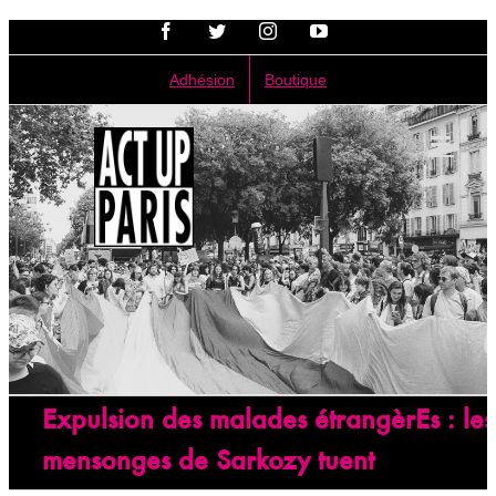
Passer
Facebook
Twitter
Instagram
YouTube
au
contenu
Adhésion
Boutique
Expulsion des malades étrangèrEs : les
mensonges de Sarkozy tuent