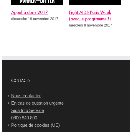
Appel à dons 2017
Fight AIDS Paris Week
Si
dimanche 19 novembre 2017
(avec le programme !)
gué
mercredi 8 novembre 2017
mer
CONTACTS
Nous contacter
En cas de question urgente
Sida Info Service
0800 840 800
Politique de cookies (UE)