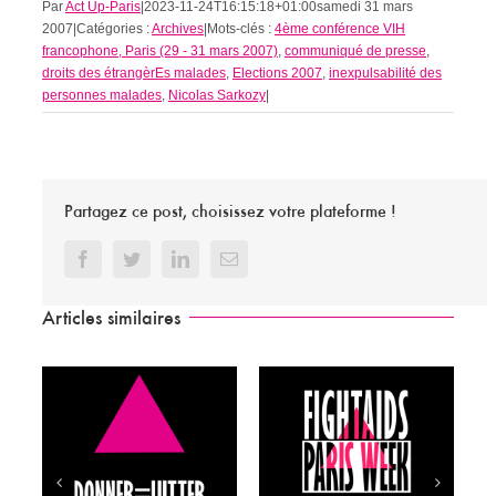
Par
Act Up-Paris
|
2023-11-24T16:15:18+01:00
samedi 31 mars
2007
|
Catégories :
Archives
|
Mots-clés :
4ème conférence VIH
francophone, Paris (29 - 31 mars 2007)
,
communiqué de presse
,
droits des étrangèrEs malades
,
Elections 2007
,
inexpulsabilité des
personnes malades
,
Nicolas Sarkozy
|
Partagez ce post, choisissez votre plateforme !
Facebook
Twitter
LinkedIn
Email
Articles similaires