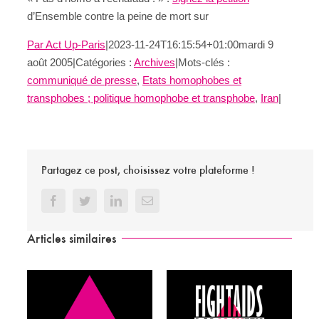
d’Ensemble contre la peine de mort sur
Par
Act Up-Paris
|
2023-11-24T16:15:54+01:00
mardi 9
août 2005
|
Catégories :
Archives
|
Mots-clés :
communiqué de presse
,
Etats homophobes et
transphobes ; politique homophobe et transphobe
,
Iran
|
Partagez ce post, choisissez votre plateforme !
Facebook
Twitter
LinkedIn
Email
Articles similaires