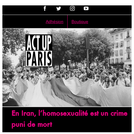
Passer
Facebook
Twitter
Instagram
YouTube
au
contenu
Adhésion
Boutique
En Iran, l’homosexualité est un crime
puni de mort