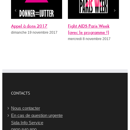
Appel à dons 2017
Fight AIDS Paris Week
Sida, 
dimanche 19 novembre 2017
(avec le programme !)
guérit
mercredi 8 novembre 2017
mercre
CONTACTS
Nous contacter
En cas de question urgente
Sida Info Service
0800 840 800