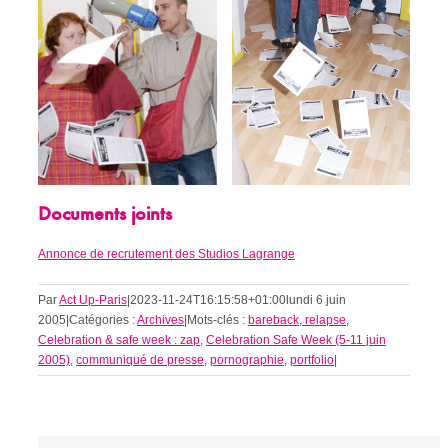
Documents joints
Annonce de recrutement des Studios Lagrange
Par
Act Up-Paris
|
2023-11-24T16:15:58+01:00
lundi 6 juin
2005
|
Catégories :
Archives
|
Mots-clés :
bareback, relapse
,
Celebration & safe week : zap
,
Celebration Safe Week (5-11 juin
2005)
,
communiqué de presse
,
pornographie
,
portfolio
|