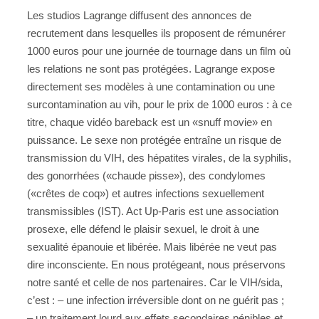
Les studios Lagrange diffusent des annonces de
recrutement dans lesquelles ils proposent de rémunérer
1000 euros pour une journée de tournage dans un film où
les relations ne sont pas protégées. Lagrange expose
directement ses modèles à une contamination ou une
surcontamination au vih, pour le prix de 1000 euros : à ce
titre, chaque vidéo bareback est un «snuff movie» en
puissance. Le sexe non protégée entraîne un risque de
transmission du VIH, des hépatites virales, de la syphilis,
des gonorrhées («chaude pisse»), des condylomes
(«crêtes de coq») et autres infections sexuellement
transmissibles (IST). Act Up-Paris est une association
prosexe, elle défend le plaisir sexuel, le droit à une
sexualité épanouie et libérée. Mais libérée ne veut pas
dire inconsciente. En nous protégeant, nous préservons
notre santé et celle de nos partenaires. Car le VIH/sida,
c’est : – une infection irréversible dont on ne guérit pas ;
– un traitement lourd aux effets secondaires pénibles et