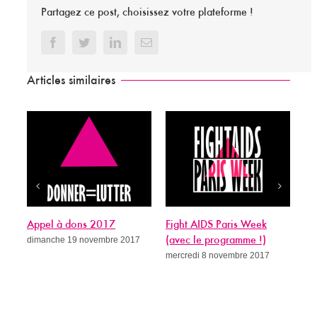
Partagez ce post, choisissez votre plateforme !
Facebook
Twitter
LinkedIn
Email
Articles similaires
pel à dons 2017
Fight AIDS Paris Week
Sida, c’est
manche 19 novembre 2017
(avec le programme !)
guérit ?
mercredi 8 novembre 2017
mercredi 8 n