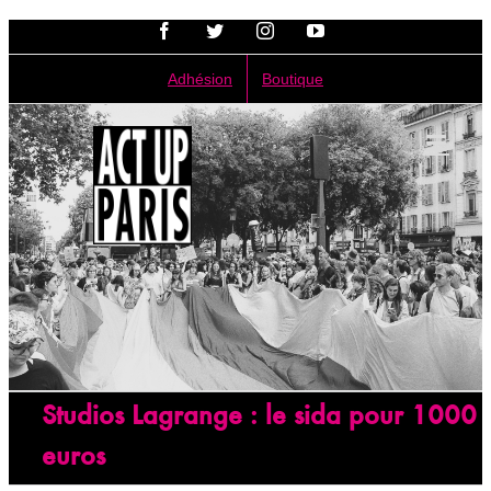
Passer
Facebook
Twitter
Instagram
YouTube
au
contenu
Adhésion
Boutique
Studios Lagrange : le sida pour 1000
euros