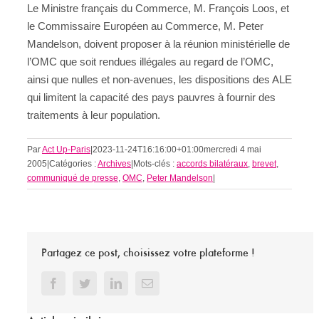
Le Ministre français du Commerce, M. François Loos, et
le Commissaire Européen au Commerce, M. Peter
Mandelson, doivent proposer à la réunion ministérielle de
l’OMC que soit rendues illégales au regard de l’OMC,
ainsi que nulles et non-avenues, les dispositions des ALE
qui limitent la capacité des pays pauvres à fournir des
traitements à leur population.
Par
Act Up-Paris
|
2023-11-24T16:16:00+01:00
mercredi 4 mai
2005
|
Catégories :
Archives
|
Mots-clés :
accords bilatéraux
,
brevet
,
communiqué de presse
,
OMC
,
Peter Mandelson
|
Partagez ce post, choisissez votre plateforme !
Facebook
Twitter
LinkedIn
Email