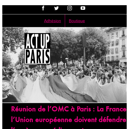
Passer
Facebook
Twitter
Instagram
YouTube
au
contenu
Adhésion
Boutique
Réunion de l’OMC à Paris : La France 
l’Union européenne doivent défendre