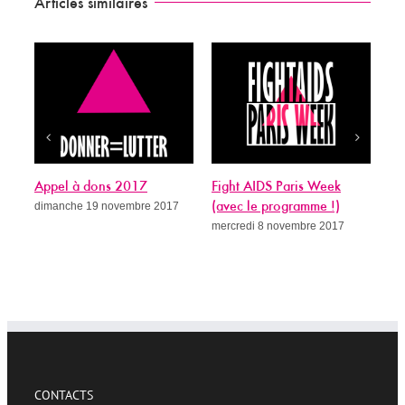
Articles similaires
Appel à dons 2017
Fight AIDS Paris Week
Si
dimanche 19 novembre 2017
(avec le programme !)
gué
mercredi 8 novembre 2017
me
CONTACTS