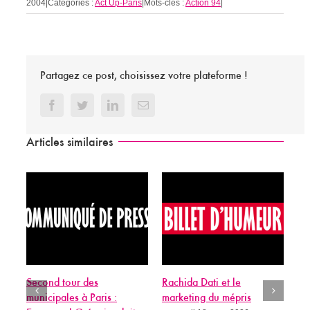
2004
|
Catégories :
Act Up-Paris
|
Mots-clés :
Action 94
|
Partagez ce post, choisissez votre plateforme !
Facebook
Twitter
LinkedIn
Email
Articles similaires
Second tour des
Rachida Dati et le
Mun
municipales à Paris :
marketing du mépris
vie