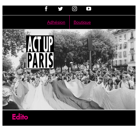
Passer
Facebook
Twitter
Instagram
YouTube
au
contenu
Adhésion
Boutique
Edito