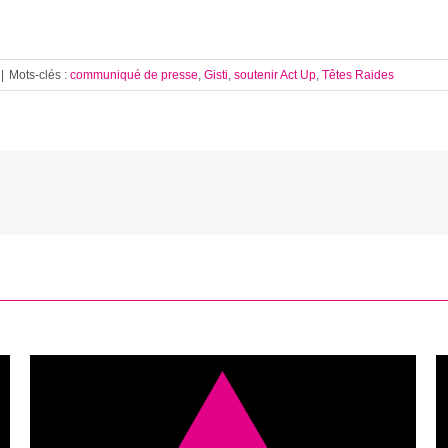
|
Mots-clés :
communiqué de presse
,
Gisti
,
soutenir Act Up
,
Têtes Raides