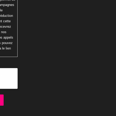
 campagnes
le
réduction
t cette
recevrez
r nos
os appels
us pouvez
 le lien
ion