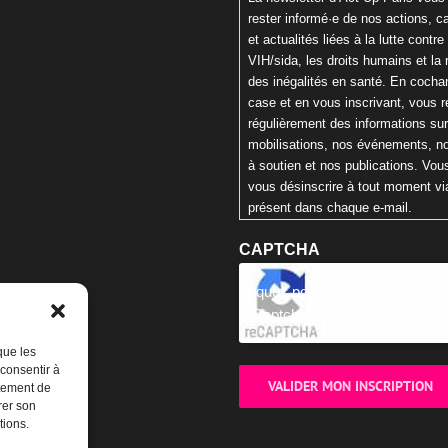
rester informé·e de nos actions,
et actualités liées à la lutte contre 
VIH/sida, les droits humains et la 
des inégalités en santé. En cochan
case et en vous inscrivant, vous 
régulièrement des informations su
mobilisations, nos événements, n
à soutien et nos publications. Vo
vous désinscrire à tout moment via
présent dans chaque e-mail.
CAPTCHA
Cliquez pour accepter la validat
reCaptcha.
que les
 consentir à
rtement de
rer son
tions.