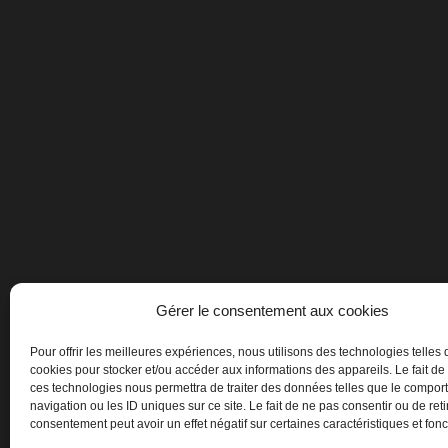
Gérer le consentement aux cookies
Pour offrir les meilleures expériences, nous utilisons des technologies telles 
cookies pour stocker et/ou accéder aux informations des appareils. Le fait de
ces technologies nous permettra de traiter des données telles que le compo
navigation ou les ID uniques sur ce site. Le fait de ne pas consentir ou de reti
consentement peut avoir un effet négatif sur certaines caractéristiques et fonc