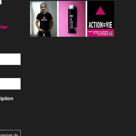
tter
iption
 permet de