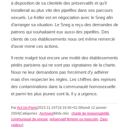
à disposition de sa clientèle des préservatifs et qu’il
installerait au plus vite des pipelifes dans ses parcours
sexuels. Le Keller est en négociation avec le Sneg afin
d’arranger sa situation. Le Sneg a reçu des demandes de
patrons qui souhaitaient eux aussi des pipelifes. Des
clients de ces établissements nous ont même remercié
d’avoir mené ces actions.
Il reste malgré tout encore une moitié des établissements
pédés parisiens qui ne sont pas signataires de la charte.
Nous ne leur demandons pas forcément d’y adhérer
mais d’en respecter les règles. Les chiffres des reprises
des contaminations dans la communauté homosexuelle
et parmi les plus jeunes sont là. Il y a urgence.
Par
Act Up-Paris
|
2023-11-24T16:16:40+01:00
lundi 12 janvier
2004
|
Catégories :
Archives
|
Mots-clés :
charte de responsabilité
,
communiqué de presse
,
préservatif féminin ou masculin
,
Zaps
«latex»
|