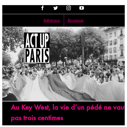
Passer
Facebook
Twitter
Instagram
YouTube
au
contenu
Adhésion
Boutique
Au Key West, la vie d’un pédé ne vaut
pas trois centimes