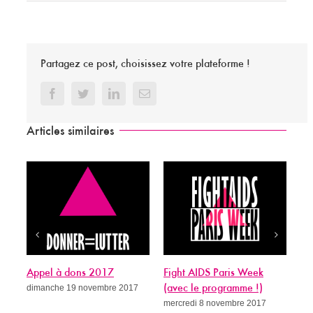
Partagez ce post, choisissez votre plateforme !
Facebook
Twitter
LinkedIn
Email
Articles similaires
Appel à dons 2017
Fight AIDS Paris Week
Si
dimanche 19 novembre 2017
(avec le programme !)
gué
mercredi 8 novembre 2017
me