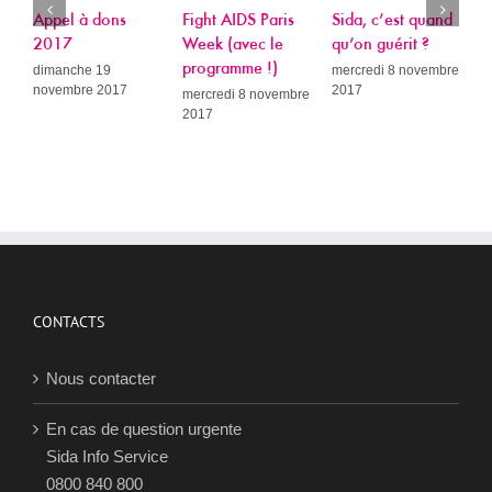
Appel à dons
Fight AIDS Paris
Sida, c’est quand
P
2017
Week (avec le
qu’on guérit ?
L
programme !)
R
dimanche 19
mercredi 8 novembre
novembre 2017
2017
A
mercredi 8 novembre
2017
c
c
d
p
e
P
p
j
2
CONTACTS
Nous contacter
En cas de question urgente
Sida Info Service
0800 840 800