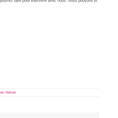
urrez faire pour intervenir avec nous. Nous pouvons et
man
,
Vatican