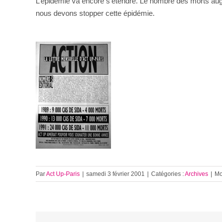
L’épidémie va encore s’étendre. Le nombre des morts au
nous devons stopper cette épidémie.
Par
Act Up-Paris
|
samedi 3 février 2001
|
Catégories :
Archives
|
Mo