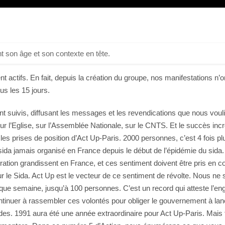
t son âge et son contexte en tête.
t actifs. En fait, depuis la création du groupe, nos manifestations n
s les 15 jours.
t suivis, diffusant les messages et les revendications que nous vouli
 l’Eglise, sur l’Assemblée Nationale, sur le CNTS. Et le succès inc
les prises de position d’Act Up-Paris. 2000 personnes, c’est 4 fois p
ida jamais organisé en France depuis le début de l’épidémie du sida.
stration grandissent en France, et ces sentiment doivent être pris en 
r le Sida. Act Up est le vecteur de ce sentiment de révolte. Nous ne
aque semaine, jusqu’à 100 personnes. C’est un record qui atteste l’e
ntinuer à rassembler ces volontés pour obliger le gouvernement à la
des. 1991 aura été une année extraordinaire pour Act Up-Paris. Mais t