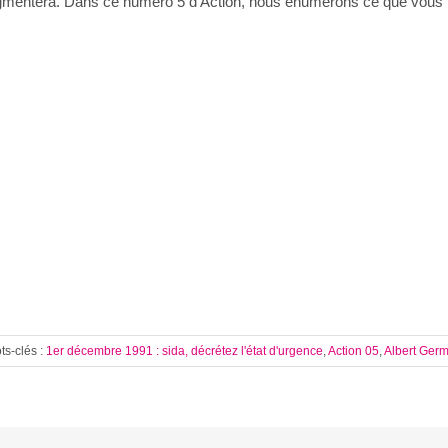
gmentera. Dans ce numéro 5 d’Action, nous énumérons ce que vous po
ts-clés :
1er décembre 1991 : sida, décrétez l'état d'urgence
,
Action 05
,
Albert Ger