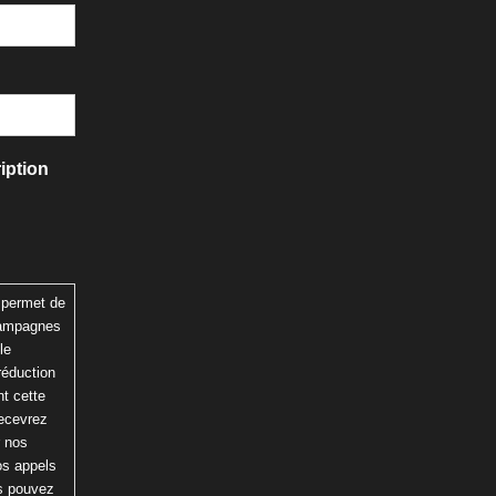
iption
 permet de
 campagnes
le
réduction
t cette
recevrez
r nos
os appels
us pouvez