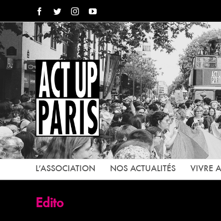
Passer
Facebook
Twitter
Instagram
YouTube
au
contenu
L’ASSOCIATION
NOS ACTUALITÉS
VIVRE A
Edito