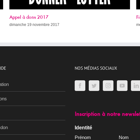
Fight AIDS Paris Week (avec le programme !)
mercredi 8 novembre 2017
IDE
NOS MÉDIAS SOCIAUX
ation
ions
Inscription à notre newsle
 don
Identité
Prénom
Nom