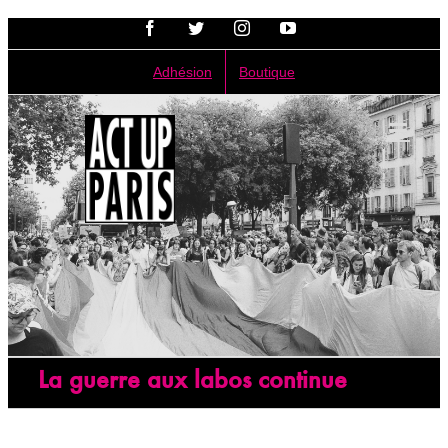
Passer
Facebook
Twitter
Instagram
YouTube
au
contenu
Adhésion
Boutique
La guerre aux labos continue