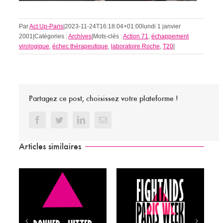
Par
Act Up-Paris
|
2023-11-24T16:18:04+01:00
lundi 1 janvier
2001
|
Catégories :
Archives
|
Mots-clés :
Action 71
,
échappement
virologique
,
échec thérapeutique
,
laboratoire Roche
,
T20
|
Partagez ce post, choisissez votre plateforme !
Facebook
Twitter
LinkedIn
Email
Articles similaires