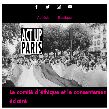
Passer
Facebook
Twitter
Instagram
YouTube
au
contenu
Adhésion
Boutique
Le comité d’éthique et le consentement
éclairé