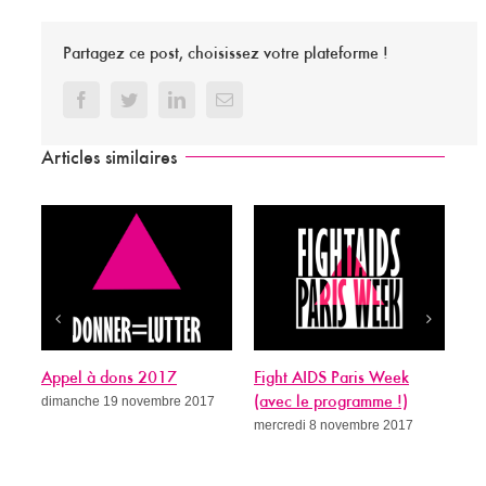
Partagez ce post, choisissez votre plateforme !
Facebook
Twitter
LinkedIn
Email
Articles similaires
Appel à dons 2017
Fight AIDS Paris Week
Si
dimanche 19 novembre 2017
(avec le programme !)
gué
mercredi 8 novembre 2017
me