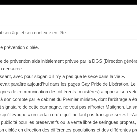
t son âge et son contexte en tête.
 prévention ciblée.
 de prévention sida initialement prévue par la DGS (Direction généra
’a censurée.
sant, avec pour slogan « il n’y a pas que le sexe dans la vie ».
 devait paraître aujourd’hui dans les pages Gay Pride de Libération. 
agnes de communication des différents ministères) a opposé son veto
 son compte par le cabinet du Premier ministre, dont l’arbitrage a été s
ant signataire de cette campagne, ne veut pas affronter Matignon. La sa
’il évoque « un certain ordre qu’il ne faut pas transgresser ». Il s’agi
ublicité pour les préservatifs ou la vente libre de seringues propres
 ciblée en direction des différentes populations et des différentes pr