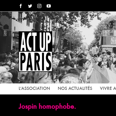
Passer
Facebook
Twitter
Instagram
YouTube
au
contenu
L’ASSOCIATION
NOS ACTUALITÉS
VIVRE A
Jospin homophobe.