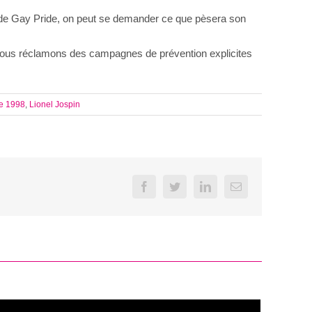
 de Gay Pride, on peut se demander ce que pèsera son
Nous réclamons des campagnes de prévention explicites
e 1998
,
Lionel Jospin
Facebook
Twitter
LinkedIn
Email