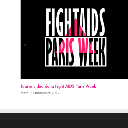
eek
Appel à dons 2017
dimanche 19 novembre 2017