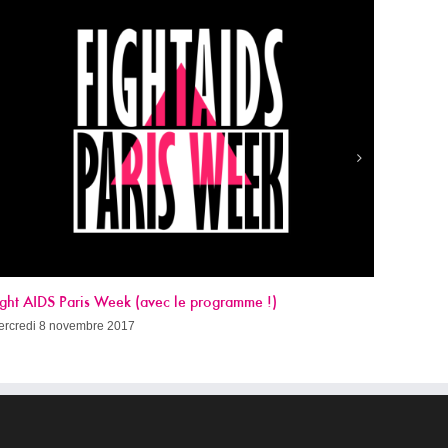
Sida, c’est quand qu’on guérit ?
mercredi 8 novembre 2017