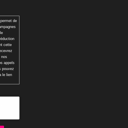
 permet de
 campagnes
le
réduction
t cette
recevrez
r nos
os appels
us pouvez
 le lien
ion