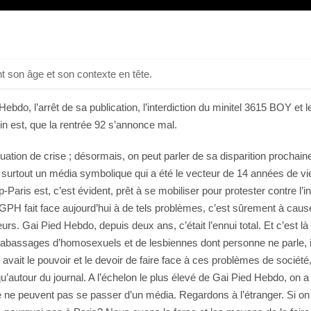
t son âge et son contexte en tête.
do, l’arrêt de sa publication, l’interdiction du minitel 3615 BOY et l
oin est, que la rentrée 92 s’annonce mal.
ation de crise ; désormais, on peut parler de sa disparition prochaine
st surtout un média symbolique qui a été le vecteur de 14 années de
aris est, c’est évident, prêt à se mobiliser pour protester contre l’
 si GPH fait face aujourd’hui à de tels problèmes, c’est sûrement à c
rs. Gai Pied Hebdo, depuis deux ans, c’était l’ennui total. Et c’est l
bassages d’homosexuels et de lesbiennes dont personne ne parle, il fall
avait le pouvoir et le devoir de faire face à ces problèmes de société
autour du journal. A l’échelon le plus élevé de Gai Pied Hebdo, on a 
 ne peuvent pas se passer d’un média. Regardons à l’étranger. Si on