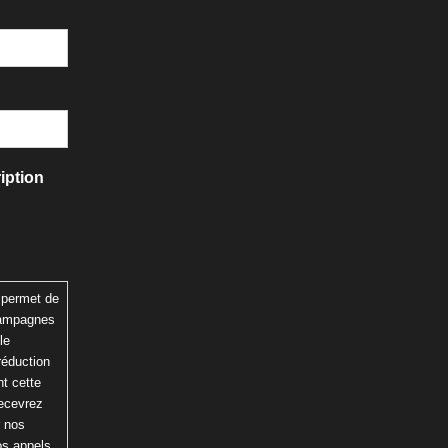
iption
 permet de
 campagnes
le
réduction
t cette
recevrez
r nos
os appels