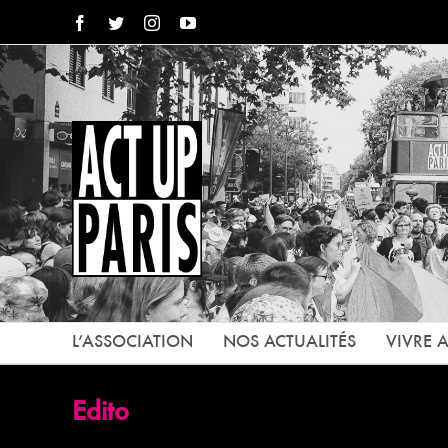
Passer
Facebook
Twitter
Instagram
YouTube
au
contenu
L’ASSOCIATION
NOS ACTUALITÉS
VIVRE A
Edito