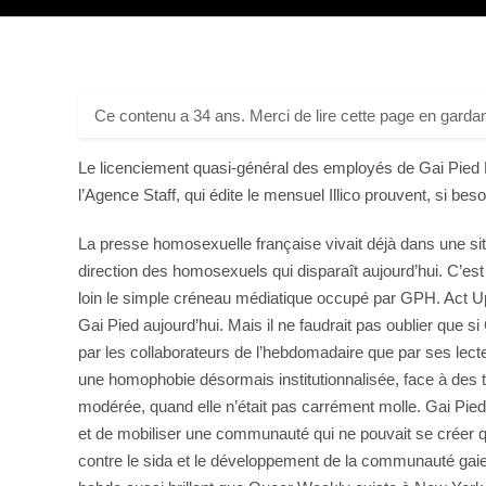
Ce contenu a 34 ans. Merci de lire cette page en gardan
Le licenciement quasi-général des employés de Gai Pied Heb
l’Agence Staff, qui édite le mensuel Illico prouvent, si bes
La presse homosexuelle française vivait déjà dans une situ
direction des homosexuels qui disparaît aujourd’hui. C’e
loin le simple créneau médiatique occupé par GPH. Act Up-P
Gai Pied aujourd’hui. Mais il ne faudrait pas oublier que
par les collaborateurs de l’hebdomadaire que par ses lecteu
une homophobie désormais institutionnalisée, face à des ta
modérée, quand elle n’était pas carrément molle. Gai Pied 
et de mobiliser une communauté qui ne pouvait se créer qu’
contre le sida et le développement de la communauté gaie