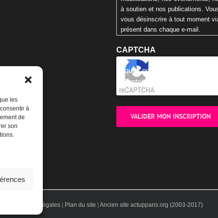
à soutien et nos publications. Vo
vous désinscrire à tout moment via
présent dans chaque e-mail.
CAPTCHA
Cliquez pour accepter la validat
reCaptcha.
que les
 consentir à
rtement de
rer son
tions.
férences
Mentions légales
|
Plan du site
|
Ancien site actupparis.org (2003-2017)