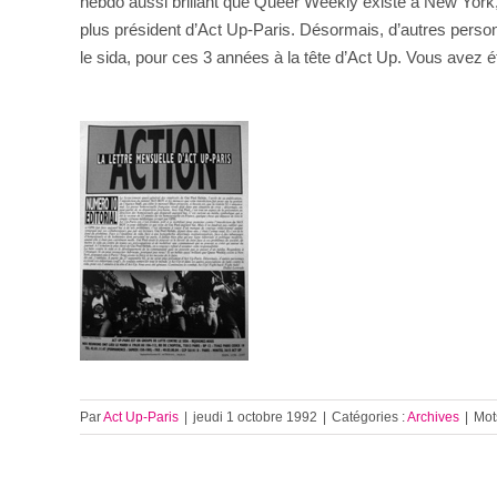
hebdo aussi brillant que Queer Weekly existe à New York, p
plus président d’Act Up-Paris. Désormais, d’autres personn
le sida, pour ces 3 années à la tête d’Act Up. Vous avez é
Par
Act Up-Paris
|
jeudi 1 octobre 1992
|
Catégories :
Archives
|
Mot