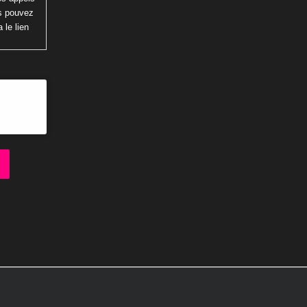
us pouvez
 le lien
ion