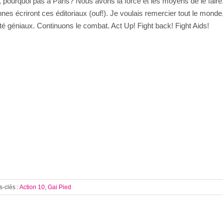
ourquoi pas à Paris? Nous avons la force et les moyens de le faire. Ah
es écriront ces éditoriaux (ouf!). Je voulais remercier tout le monde,
té géniaux. Continuons le combat. Act Up! Fight back! Fight Aids!
s-clés :
Action 10
,
Gai Pied