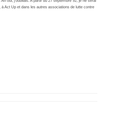
 oui, j’oubliais. A partir du 27 septembre 92, je ne serai
 à Act Up et dans les autres associations de lutte contre